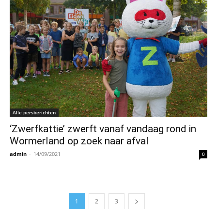
Alle persberichten
‘Zwerfkattie’ zwerft vanaf vandaag rond in
Wormerland op zoek naar afval
admin
-
14/09/2021
0
1
2
3