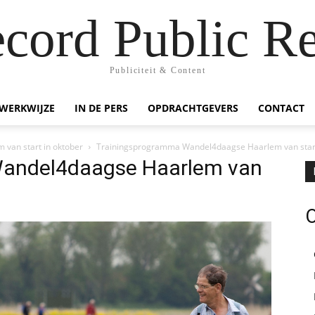
ecord Public Re
Publiciteit & Content
WERKWIJZE
IN DE PERS
OPDRACHTGEVERS
CONTACT
van start in oktober
Trainingsprogramma Wandel4daagse Haarlem van start
Wandel4daagse Haarlem van