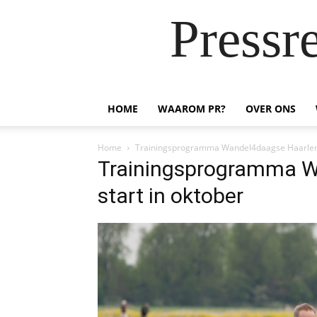
Pressr
HOME
WAAROM PR?
OVER ONS
Home
Trainingsprogramma Wandel4daagse Haarlem 
Trainingsprogramma 
start in oktober