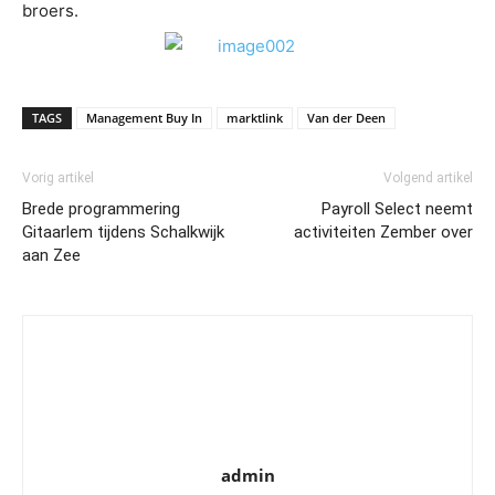
broers.
TAGS
Management Buy In
marktlink
Van der Deen
Vorig artikel
Volgend artikel
Brede programmering
Payroll Select neemt
Gitaarlem tijdens Schalkwijk
activiteiten Zember over
aan Zee
admin