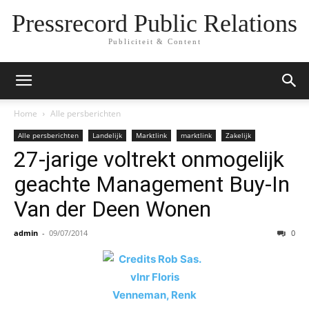
Pressrecord Public Relations
Publiciteit & Content
Home
Alle persberichten
Alle persberichten
Landelijk
Marktlink
marktlink
Zakelijk
27-jarige voltrekt onmogelijk
geachte Management Buy-In
Van der Deen Wonen
admin
-
09/07/2014
0