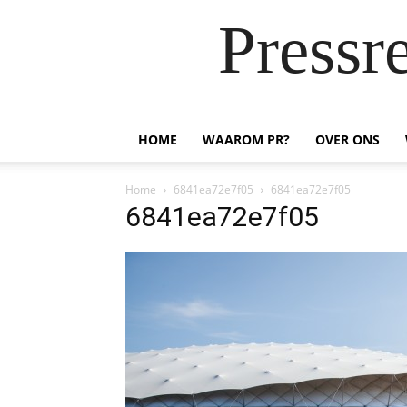
Pressr
HOME
WAAROM PR?
OVER ONS
Home
6841ea72e7f05
6841ea72e7f05
6841ea72e7f05