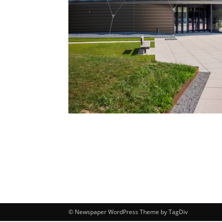
© Newspaper WordPress Theme by TagDiv