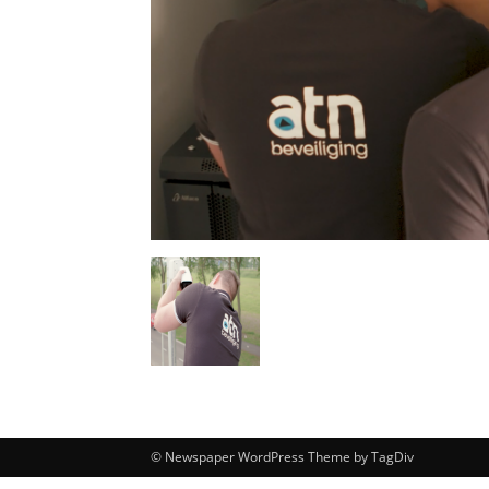
© Newspaper WordPress Theme by TagDiv