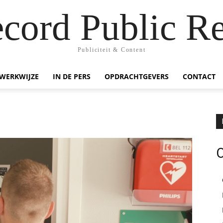
ecord Public Re
Publiciteit & Content
WERKWIJZE
IN DE PERS
OPDRACHTGEVERS
CONTACT