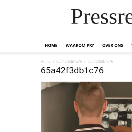
Pressr
HOME
WAAROM PR?
OVER ONS
Home
65a42f3db1c76
65a42f3db1c76
65a42f3db1c76