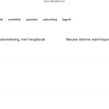
Dino Bendeković
tië
marktlink
specialist
uitbreiding
Zagreb
samenleving, met hergebruik
Nieuwe slimme warmtepomp