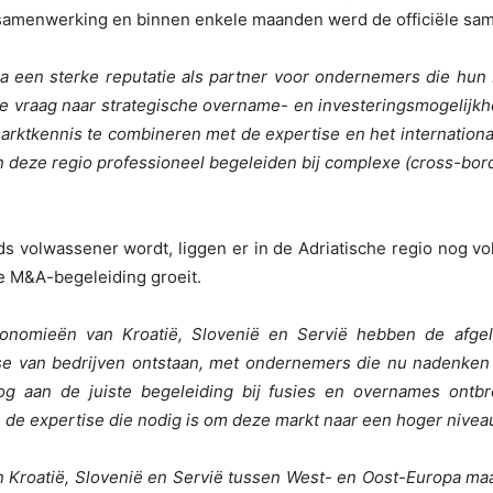
 samenwerking en binnen enkele maanden werd de officiële s
pa een sterke reputatie als partner voor ondernemers die hun b
de vraag naar strategische overname- en investeringsmogelijkhe
arktkennis te combineren met de expertise en het internationa
 deze regio professioneel begeleiden bij complexe (cross-borde
s volwassener wordt, liggen er in de Adriatische regio nog v
e M&A-begeleiding groeit.
onomieën van Kroatië, Slovenië en Servië hebben de afge
se van bedrijven ontstaan, met ondernemers die nu nadenken o
og aan de juiste begeleiding bij fusies en overnames ont
 expertise die nodig is om deze markt naar een hoger niveau t
n Kroatië, Slovenië en Servië tussen West- en Oost-Europa maak