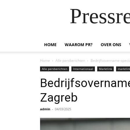
Pressr
HOME
WAAROM PR?
OVER ONS
Home
Alle persberichten
Bedrijfsovername-special
Alle persberichten
Internationaal
Marktlink
marktlin
Bedrijfsovername-
Zagreb
admin
-
04/03/2025