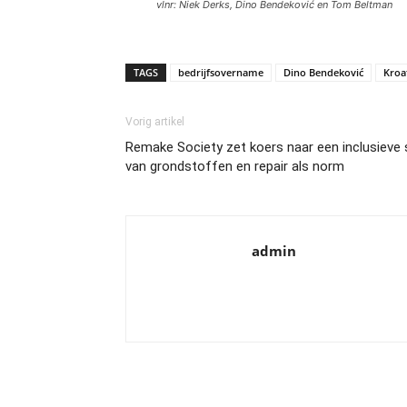
vlnr: Niek Derks, Dino Bendeković en Tom Beltman
TAGS
bedrijfsovername
Dino Bendeković
Kroa
Vorig artikel
Remake Society zet koers naar een inclusieve 
van grondstoffen en repair als norm
admin