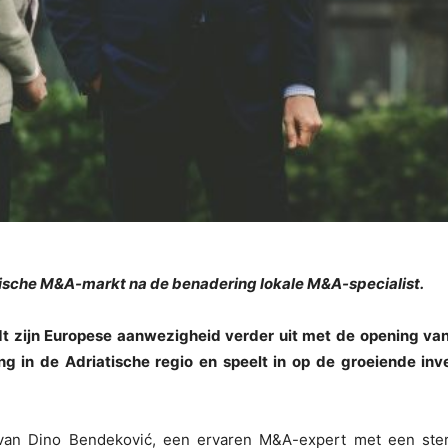
tische M&A-markt na de benadering lokale M&A-specialist.
t zijn Europese aanwezigheid verder uit met de opening van 
ng in de Adriatische regio en speelt in op de groeiende in
 van Dino Bendeković, een ervaren M&A-expert met een ster