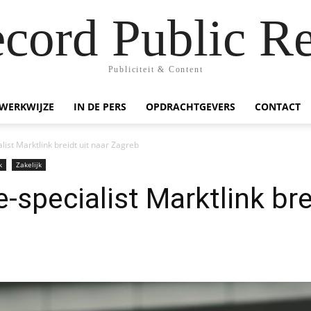
ecord Public Re
Publiciteit & Content
WERKWIJZE
IN DE PERS
OPDRACHTGEVERS
CONTACT
ist Marktlink breidt uit naar Zagreb
k
Zakelijk
specialist Marktlink bre