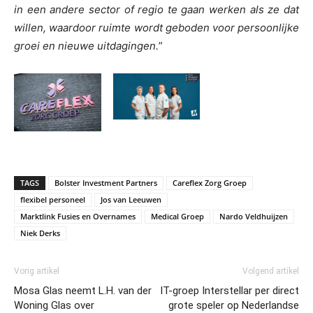
in een andere sector of regio te gaan werken als ze dat
willen, waardoor ruimte wordt geboden voor persoonlijke
groei en nieuwe uitdagingen.
”
TAGS
Bolster Investment Partners
Careflex Zorg Groep
flexibel personeel
Jos van Leeuwen
Marktlink Fusies en Overnames
Medical Groep
Nardo Veldhuijzen
Niek Derks
Vorig artikel
Volgend artikel
Mosa Glas neemt L.H. van der
IT-groep Interstellar per direct
Woning Glas over
grote speler op Nederlandse