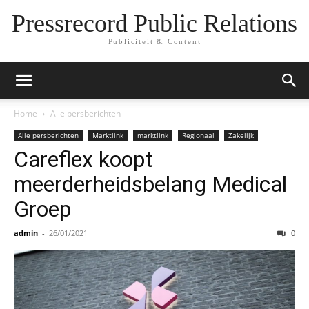
Pressrecord Public Relations
Publiciteit & Content
Home
Alle persberichten
Alle persberichten
Marktlink
marktlink
Regionaal
Zakelijk
Careflex koopt
meerderheidsbelang Medical
Groep
admin
-
26/01/2021
0