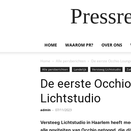
Pressr
HOME
WAAROM PR?
OVER ONS
Home
Alle persberichten
De eerste Occhio Lounge
Alle persberichten
Landelijk
Versteeg Lichtstudio
Zak
De eerste Occhio
Lichtstudio
admin
-
07/11/2023
Versteeg Lichtstudio in Haarlem heeft me
alle noviteiten van Occhio getoond, die di