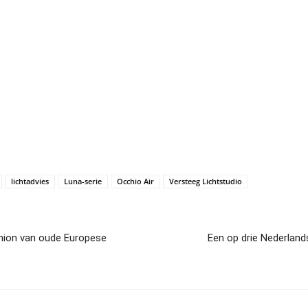
lichtadvies
Luna-serie
Occhio Air
Versteeg Lichtstudio
hion van oude Europese
Een op drie Nederlan