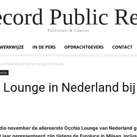
ecord Public Re
Publiciteit & Content
WERKWIJZE
IN DE PERS
OPDRACHTGEVERS
CONTACT
 in Nederland bij Versteeg Lichtstudio
elijk
 Lounge in Nederland bij
dio november de allereerste Occhio Lounge van Nederland ge
t jaar gepresenteerd zijn tijdens de Euroluce in Milaan, inclu