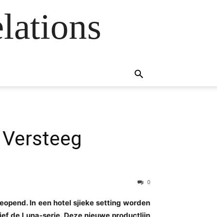
lations
 Versteeg
0
opend. In een hotel sjieke setting worden
sief de Luna-serie. Deze nieuwe productlijn