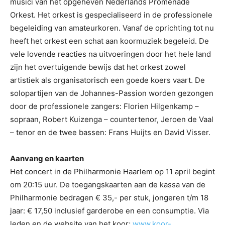
musici van het opgeheven Nederlands Promenade
Orkest. Het orkest is gespecialiseerd in de professionele
begeleiding van amateurkoren. Vanaf de oprichting tot nu
heeft het orkest een schat aan koormuziek begeleid. De
vele lovende reacties na uitvoeringen door het hele land
zijn het overtuigende bewijs dat het orkest zowel
artistiek als organisatorisch een goede koers vaart. De
solopartijen van de Johannes-Passion worden gezongen
door de professionele zangers: Florien Hilgenkamp –
sopraan, Robert Kuizenga – countertenor, Jeroen de Vaal
– tenor en de twee bassen: Frans Huijts en David Visser.
Aanvang en kaarten
Het concert in de Philharmonie Haarlem op 11 april begint
om 20:15 uur. De toegangskaarten aan de kassa van de
Philharmonie bedragen € 35,- per stuk, jongeren t/m 18
jaar: € 17,50 inclusief garderobe en een consumptie. Via
leden en de website van het koor;
www.koor-