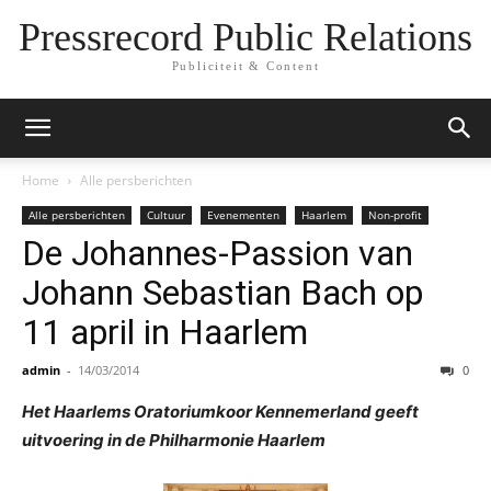
Pressrecord Public Relations
Publiciteit & Content
Home
Alle persberichten
Alle persberichten
Cultuur
Evenementen
Haarlem
Non-profit
De Johannes-Passion van
Johann Sebastian Bach op
11 april in Haarlem
admin
-
14/03/2014
0
Het Haarlems Oratoriumkoor Kennemerland geeft
uitvoering in de Philharmonie Haarlem