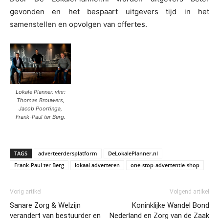
gevonden en het bespaart uitgevers tijd in het
samenstellen en opvolgen van offertes.
Lokale Planner. vlnr:
Thomas Brouwers,
Jacob Poortinga,
Frank-Paul ter Berg.
TAGS
adverteerdersplatform
DeLokalePlanner.nl
Frank-Paul ter Berg
lokaal adverteren
one-stop-advertentie-shop
Vorig artikel
Volgend artikel
Sanare Zorg & Welzijn
Koninklijke Wandel Bond
verandert van bestuurder en
Nederland en Zorg van de Zaak