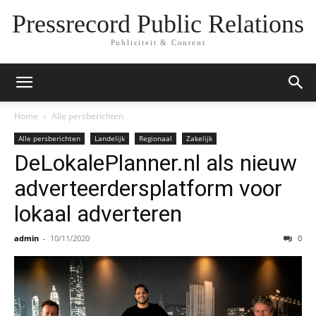
Pressrecord Public Relations
Publiciteit & Content
Home
Alle persberichten
Alle persberichten
Landelijk
Regionaal
Zakelijk
DeLokalePlanner.nl als nieuw
adverteerdersplatform voor
lokaal adverteren
admin
-
10/11/2020
0