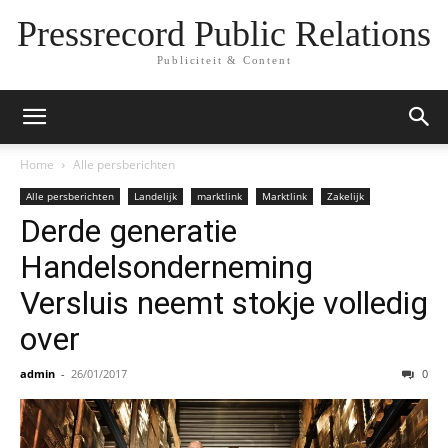
Pressrecord Public Relations
Publiciteit & Content
Home
Alle persberichten
Alle persberichten
Landelijk
marktlink
Marktlink
Zakelijk
Derde generatie
Handelsonderneming
Versluis neemt stokje volledig
over
admin
-
26/01/2017
0