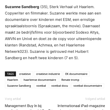
Suzanne Sandberg
(35), Sterk Verhaal uit Haarlem.
Copywriter en filmmaker. Suzanne werkte mee aan een
documentaire over kinderen met ESM, een ernstige
spraaktaalstoornis (Spraakzaam, the movie). Daarnaast
maakt ze bedrijfsfilms voor bijvoorbeeld Sodexo Altys,
AWVN en Univé en doet ze de copy voor uiteenlopende
klanten (Randstad, Achmea, en het Haarlemse
Netwerk023). Suzanne is getrouwd met Huibert
Sandberg en heeft twee kinderen (7 en 5).
TAGS
creatieve
creatieve industrie
EK documentaire
Haarlem
haarlemse documentaire
Renate tromp
Suzanne Sandberg
voetbal
voetbal docu
voetbal documentaire
Vorig artikel
Volgend artikel
Management Buy In bij
Internationaal iPad-magazine