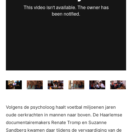
Volgens de psycholoog haalt voetbal miljoenen jaren
oude oerkrachten in mannen naar boven. De Haarlemse
documentairemakers Renate Tromp en Suzanne
Sandberg kwamen daar tijdens de vervaardiging van de