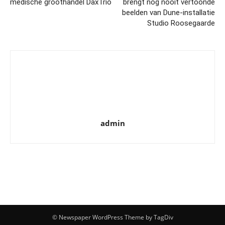
medische groothandel DaxTrio
brengt nog nooit vertoonde
beelden van Dune-installatie
Studio Roosegaarde
admin
© Newspaper WordPress Theme by TagDiv