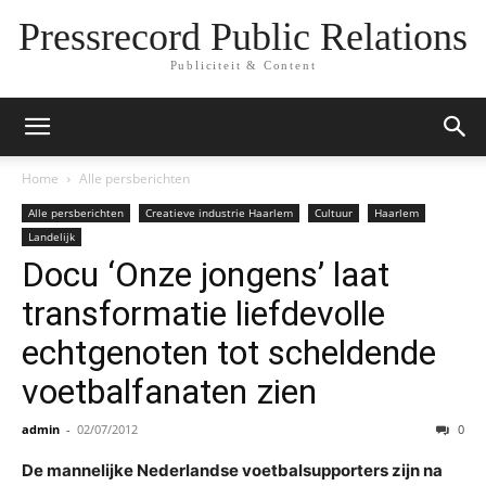
Pressrecord Public Relations
Publiciteit & Content
Home
Alle persberichten
Alle persberichten
Creatieve industrie Haarlem
Cultuur
Haarlem
Landelijk
Docu ‘Onze jongens’ laat
transformatie liefdevolle
echtgenoten tot scheldende
voetbalfanaten zien
admin
-
02/07/2012
0
De mannelijke Nederlandse voetbalsupporters zijn na