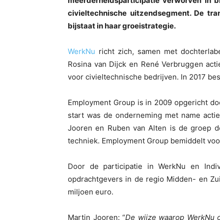
meerderheidsparticipatie verworven in 
civieltechnische uitzendsegment. De tr
bijstaat in haar groeistrategie.
WerkNu
richt zich, samen met dochterla
Rosina van Dijck en René Verbruggen acti
voor civieltechnische bedrijven. In 2017 be
Employment Group is in 2009 opgericht doo
start was de onderneming met name actief
Jooren en Ruben van Alten is de groep de
techniek. Employment Group bemiddelt voor
Door de participatie in WerkNu en Indi
opdrachtgevers in de regio Midden- en Zui
miljoen euro.
Martin Jooren: “
De wijze waarop WerkNu o