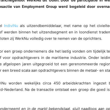
branchegenoot WerkNu uit Uden. Door de participatie in W
ansactie van Employment Group werd begeleid door overnam
bel
IndiviNu
als uitzendbemiddelaar, met name op het civielt
ef werden binnen het uitzendsegment en in loondienst traden
sloten zij WerkNu volledig over te nemen van de oprichters.
r een groep ondernemers die het lastig vonden om tijdelijk te
 voor opdrachtgevers in de maritieme industrie. Onder leidi
 afgelopen jaren uitgegroeid tot een gerenommeerde region
 een breed scala aan opdrachtgevers binnen de metaal- en st
viNu worden wekelijks circa 450 arbeidskrachten ingezet b
d-Nederland. Na de transactie ontstaat een groep die goed i
nderneemt en in de markt bekendstaat, sluit naadloos aan o