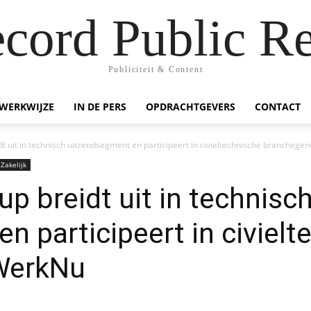
ecord Public Re
Publiciteit & Content
WERKWIJZE
IN DE PERS
OPDRACHTGEVERS
CONTACT
 uit in technisch uitzendsegment en participeert in civieltechnische brancheg
Zakelijk
 breidt uit in technisc
n participeert in civielt
WerkNu