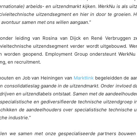
nationale) arbeids- en uitzendmarkt kijken. WerkNu is als ui
civieltechnische uitzendsegment en hier in door te groeien. H
 avontuur samen met ons willen aangaan.
”
der leiding van Rosina van Dijck en René Verbruggen ze
vieltechnische uitzendsegment verder wordt uitgebouwd. WerkN
gen worden geopend. Employment Group ondersteunt WerkNu o
ing, en recruitment.
houten en Job van Heiningen van
Marktlink
begeleidden de aa
een consolidatieslag gaande in de uitzendmarkt. Onder invloed 
edrijven en uitzendlabels ontstaat. Samen met de aandeelhoud
specialistische en gediversifieerde technische uitzendgroep 
schikken de aandeelhouders over specialistische technische
che industrie.
’’
llen we samen met onze gespecialiseerde partners bouwen 