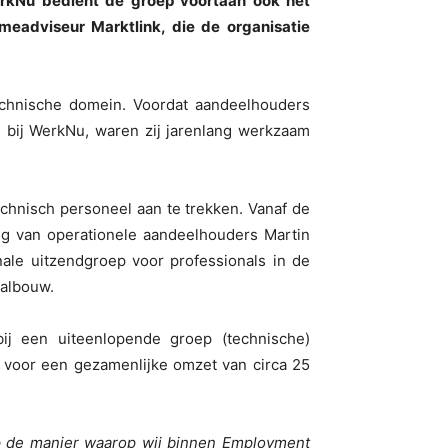
erkNu bedient de groep voortaan ook het
eadviseur Marktlink, die de organisatie
echnische domein. Voordat aandeelhouders
 bij WerkNu, waren zij jarenlang werkzaam
chnisch personeel aan te trekken. Vanaf de
ng van operationele aandeelhouders Martin
ale uitzendgroep voor professionals in de
aalbouw.
ij een uiteenlopende groep (technische)
s voor een gezamenlijke omzet van circa 25
p de manier waarop wij binnen Employment