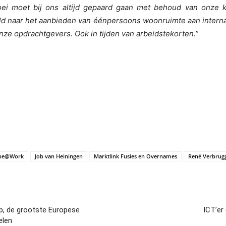
oei moet bij ons altijd gepaard gaan met behoud van onze
eld naar het aanbieden van éénpersoons woonruimte aan intern
 onze opdrachtgevers. Ook in tijden van arbeidstekorten.
”
pe@Work
Job van Heiningen
Marktlink Fusies en Overnames
René Verbrug
up, de grootste Europese
ICT’er
elen