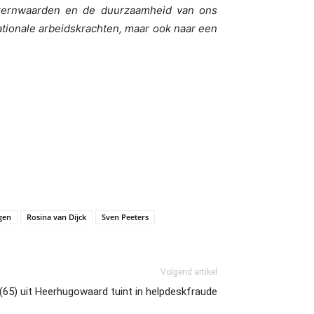
 kernwaarden en de duurzaamheid van ons
ationale arbeidskrachten, maar ook naar een
gen
Rosina van Dijck
Sven Peeters
Volgend artikel
 (65) uit Heerhugowaard tuint in helpdeskfraude