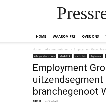
Pressr
HOME
WAAROM PR?
OVER ONS
Home
Alle persberichten
Employment Group breidt
Alle persberichten
Marktlink
marktlink
Regionaal
Employment Group
uitzendsegment e
branchegenoot 
admin
-
27/01/2022