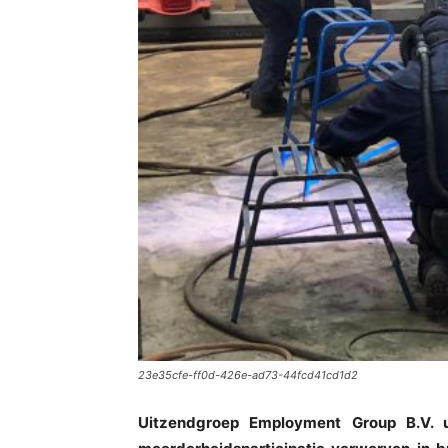
23e35cfe-ff0d-426e-ad73-44fcd41cd1d2
Uitzendgroep Employment Group B.V. 