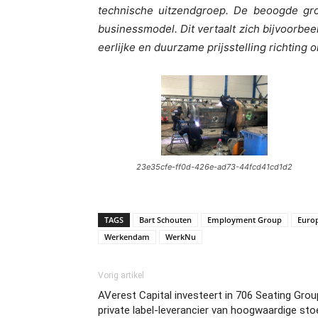
technische uitzendgroep. De beoogde gr
businessmodel. Dit vertaalt zich bijvoorbe
eerlijke en duurzame prijsstelling richting
23e35cfe-ff0d-426e-ad73-44fcd41cd1d2
TAGS
Bart Schouten
Employment Group
Euro
Werkendam
WerkNu
Vorig artikel
AVerest Capital investeert in 706 Seating Gro
private label-leverancier van hoogwaardige sto