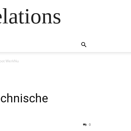
lations
enoot WerkNu
h
echnische
0