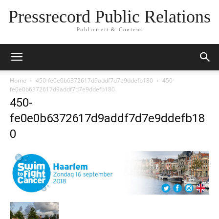
Pressrecord Public Relations
Publiciteit & Content
Home
450-fe0e0b6372617d9addf7d7e9ddefb180
450-
fe0e0b6372617d9addf7d7e9ddefb180
450-
fe0e0b6372617d9addf7d7e9ddefb18
0