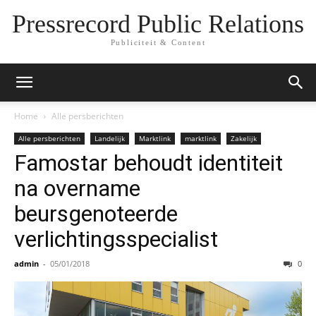
Pressrecord Public Relations
Publiciteit & Content
Home
Alle persberichten
Alle persberichten
Landelijk
Marktlink
marktlink
Zakelijk
Famostar behoudt identiteit
na overname
beursgenoteerde
verlichtingsspecialist
admin
-
05/01/2018
0