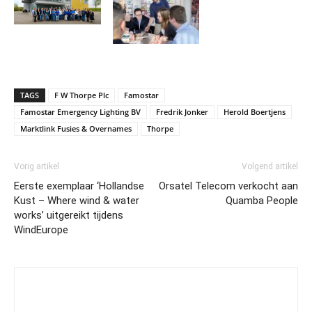
TAGS
F W Thorpe Plc
Famostar
Famostar Emergency Lighting BV
Fredrik Jonker
Herold Boertjens
Marktlink Fusies & Overnames
Thorpe
Vorig artikel
Volgend artikel
Eerste exemplaar ‘Hollandse
Orsatel Telecom verkocht aan
Kust – Where wind & water
Quamba People
works’ uitgereikt tijdens
WindEurope