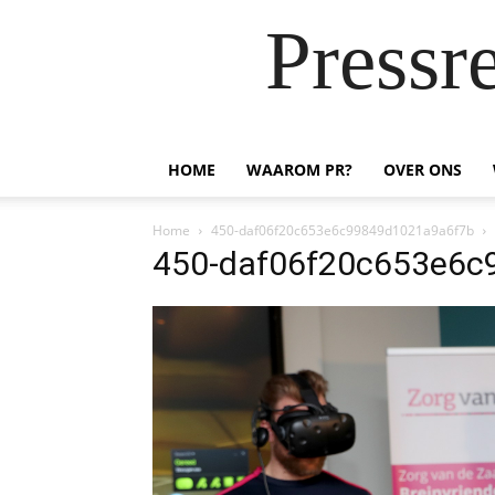
Pressr
HOME
WAAROM PR?
OVER ONS
Home
450-daf06f20c653e6c99849d1021a9a6f7b
450-daf06f20c653e6c