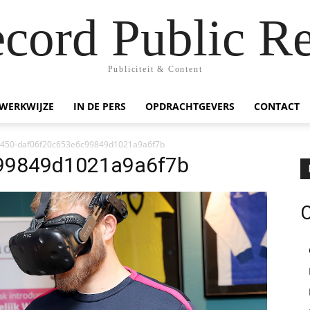
ecord Public Re
Publiciteit & Content
WERKWIJZE
IN DE PERS
OPDRACHTGEVERS
CONTACT
450-daf06f20c653e6c99849d1021a9a6f7b
99849d1021a9a6f7b