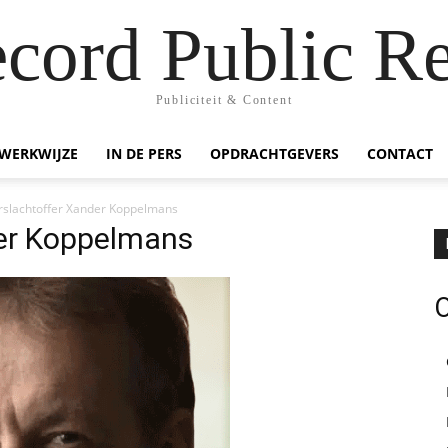
ecord Public Re
Publiciteit & Content
WERKWIJZE
IN DE PERS
OPDRACHTGEVERS
CONTACT
rslachtoffer Xander Koppelmans
der Koppelmans