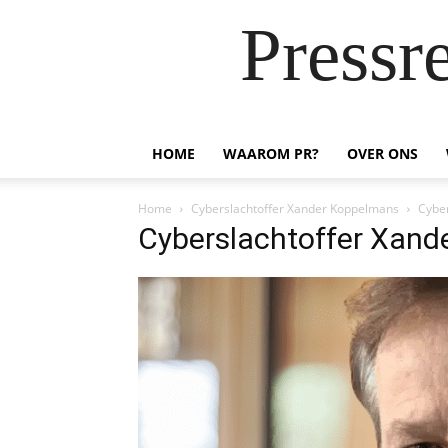
Pressr
HOME
WAAROM PR?
OVER ONS
Home
Cyberslachtoffer Xander Koppelmans
Cybe
Cyberslachtoffer Xan