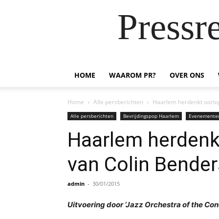
Pressr
HOME
WAAROM PR?
OVER ONS
Home
Alle persberichten
Haarlem herdenkt oorlog
Alle persberichten
Bevrijdingspop Haarlem
Evenemente
Haarlem herdenk
van Colin Bender
admin
-
30/01/2015
Uitvoering door ‘Jazz Orchestra of the C