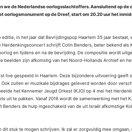
 we de Nederlandse oorlogsslachtoffers. Aansluitend op de of
 het oorlogsmonument op de Dreef, start om 20.20 uur het inmi
ditie, in het jaar dat Bevrijdingspop Haarlem 35 jaar bestaat, w
 Herdenkingsconcert schrijft Colin Benders, beter bekend al
orlog en tijdens en na de bevrijding. De compositie wordt uitge
 beelden zijn afkomstig van het Noord-Hollands Archief en het 
st live gespeeld in Haarlem. Deze bijzondere uitvoering geeft
 Ook zullen er muzikale bijdrages geleverd worden door verschi
speelde het Kennemer Jeugd Orkest (KJO) op 4 mei het Herdenk
ots uit te pakken. Vanaf 2016 wordt de samenwerking met het 
Benders de hulp ingeschakeld van de uit Israël afkomstige Kobi
m dit stuk te mogen schrijven. Ik zal er zorgvuldig mee omgaan, 