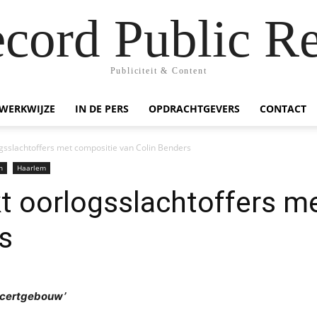
ecord Public Re
Publiciteit & Content
WERKWIJZE
IN DE PERS
OPDRACHTGEVERS
CONTACT
sslachtoffers met compositie van Colin Benders
n
Haarlem
t oorlogsslachtoffers m
s
oncertgebouw’