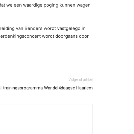
er dat we een waardige poging kunnen wagen
reiding van Benders wordt vastgelegd in
t Herdenkingsconcert wordt doorgaans door
Volgend artikel
al trainingsprogramma Wandel4daagse Haarlem