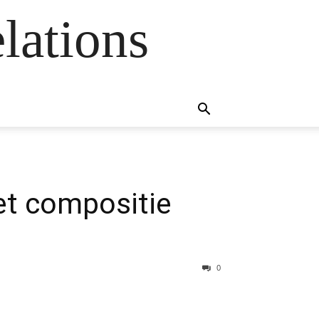
lations
et compositie
0