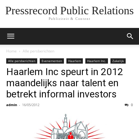
Pressrecord Public Relations
Publiciteit & Content
Home
Alle persberichten
Alle persberichten
Evenementen
Haarlem
Haarlem Inc.
Zakelijk
Haarlem Inc speurt in 2012
maandelijks naar talent en
betrekt informal investors
admin
-
16/05/2012
0