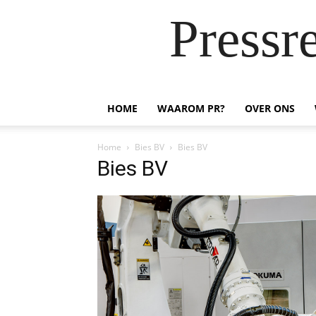
Pressr
HOME
WAAROM PR?
OVER ONS
Home
Bies BV
Bies BV
Bies BV