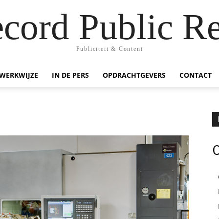
ecord Public Re
Publiciteit & Content
WERKWIJZE
IN DE PERS
OPDRACHTGEVERS
CONTACT