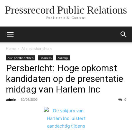
Pressrecord Public Relations
Publiciteit & Content
Home
Alle persberichten
Alle persberichten
Haarlem
Zakelijk
Persbericht: Hoge opkomst
kandidaten op de presentatie
middag van Harlem Inc
admin
-
30/06/2009
0