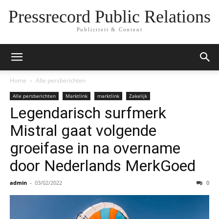
Pressrecord Public Relations
Publiciteit & Content
Home
Alle persberichten
Alle persberichten
Marktlink
marktlink
Zakelijk
Legendarisch surfmerk
Mistral gaat volgende
groeifase in na overname
door Nederlands MerkGoed
admin
-
03/02/2022
0