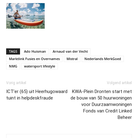
TAGS
Ado Huisman
Arnaud van der Vecht
Marktlink Fusies en Overnames
Mistral
Nederlands MerkGoed
NMG
watersport lifestyle
Vorig artikel
Volgend artikel
ICT’er (65) uit Heerhugowaard
KWA-Plein Dronten start met
tuint in helpdeskfraude
de bouw van 50 huurwoningen
voor Duurzaamwoningen
Fonds van Credit Linked
Beheer