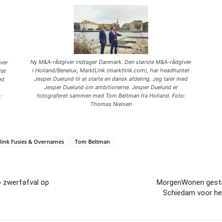
Ny M&A-rådgiver indtager Danmark. Den største M&A-rådgiver
ver
i Holland/Benelux, MarktLink (marktlink.com), har headhuntet
tet
Jesper Duelund til at starte en dansk afdeling. Jeg taler med
ed
Jesper Duelund om ambitionerne. Jesper Duelund er
fotograferet sammen med Tom Beltman fra Holland. Foto:
:
Thomas Nielsen
link Fusies & Overnames
Tom Beltman
o zwerfafval op
MorgenWonen gesta
Schiedam voor he