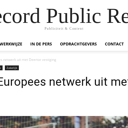
ecord Public Re
Publiciteit & Content
WERKWIJZE
IN DE PERS
OPDRACHTGEVERS
CONTACT
es netwerk uit met Deense vestiging
k
Zakelijk
 Europees netwerk uit m