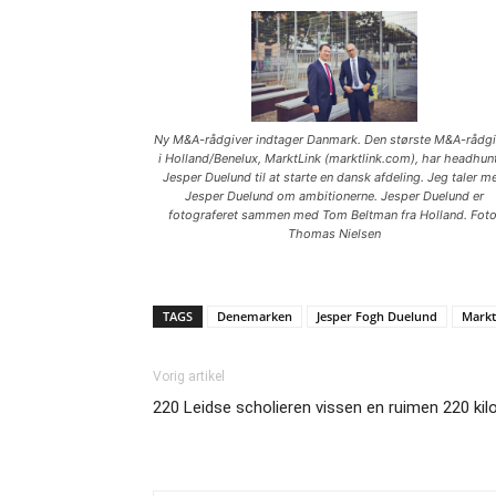
Ny M&A-rådgiver indtager Danmark. Den største M&A-rådgi
i Holland/Benelux, MarktLink (marktlink.com), har headhun
Jesper Duelund til at starte en dansk afdeling. Jeg taler m
Jesper Duelund om ambitionerne. Jesper Duelund er
fotograferet sammen med Tom Beltman fra Holland. Foto
Thomas Nielsen
TAGS
Denemarken
Jesper Fogh Duelund
Markt
Vorig artikel
220 Leidse scholieren vissen en ruimen 220 kil