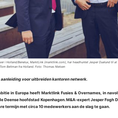
 i Holland/Benelux, MarktLink (marktlink.com), har headhuntet Jesper Duelund til at 
Tom Beltman fra Holland. Foto: Thomas Nielsen
 aanleiding voor uitbreiden kantoren netwerk.
tie in Europa heeft Marktlink Fusies & Overnames, in navol
 de Deense hoofdstad Kopenhagen. M&A-expert Jesper Fogh D
are termijn met circa 10 medewerkers aan de slag te gaan.