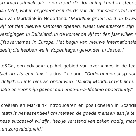
 internationalisatie, een trend die tot uiting komt in stee
 aan tafel; wat in ongeveer een derde van de transacties tot een 
an van Marktlink in Nederland. “
Marktlink groeit hard en bouw
vijf tot tien nieuwe kantoren openen. Naast Denemarken zijn
vestigingen in Duitsland. In de komende vijf tot tien jaar wille
ijfsovernames in Europa. Het begin van nieuwe international
ie deelt; die hebben we in Kopenhagen gevonden in Jesper.
”
fte&Co, een adviseur op het gebied van overnames in de tec
aat nu als een huis,
” aldus Duelund. “
Ondernemerschap vond
rdelijkheid iets nieuws opbouwen. Dankzij Marktlink heb ik n
natie en voor mijn gevoel een once-in-a-lifetime opportunity.
”
creëren en Marktlink introduceren én positioneren in Scandina
 team is het essentieel om meteen de goede mensen aan je te b
iness succesvol wil zijn, heb je verstand van zaken nodig, maar
t en zorgvuldigheid.
”