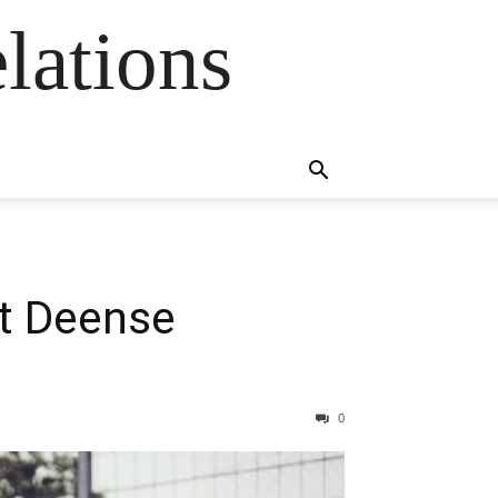
lations
et Deense
0