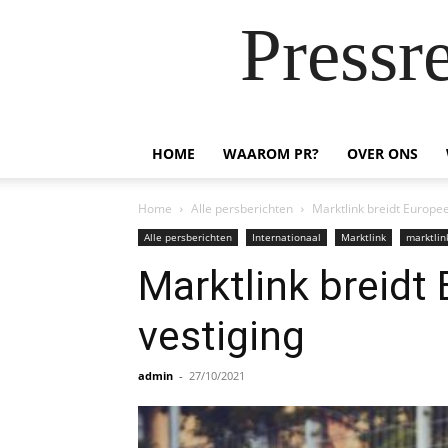
Pressr
HOME
WAAROM PR?
OVER ONS
Home
Alle persberichten
Marktlink breidt Europe
Alle persberichten
Internationaal
Marktlink
marktlin
Marktlink breidt
vestiging
admin
-
27/10/2021