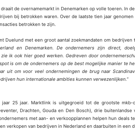
d draait de overnamemarkt in Denemarken op volle toeren. In d
ijven bij betrokken waren. Over de laatste tien jaar genomen 
sacties betrokken te zijn.
gint Duelund met een groot aantal zoekmandaten om bedrijven t
rland en Denemarken. De ondernemers zijn direct, doelge
 zie ik ook hier goed werken. Gedreven door ondernemerscha
ot is om de ondernemers op de best mogelijke manier te he
d naar uit om voor veel ondernemingen de brug naar Scandinav
drijven hun internationale ambities kunnen verwezenlijken.
”
jaar 25 jaar. Marktlink is uitgegroeid tot de grootste mkb-
eventer, Drachten, Gouda en Den Bosch), drie buitenlandse
ndernemers met aan- en verkoopplannen helpen hun deals te r
en verkopen van bedrijven in Nederland en daarbuiten in een d