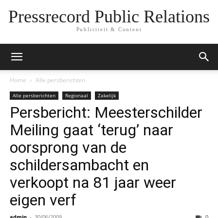
Pressrecord Public Relations
Publiciteit & Content
Home
Alle persberichten
Alle persberichten
Regionaal
Zakelijk
Persbericht: Meesterschilder
Meiling gaat ‘terug’ naar
oorsprong van de
schildersambacht en
verkoopt na 81 jaar weer
eigen verf
admin
-
30/06/2009
0