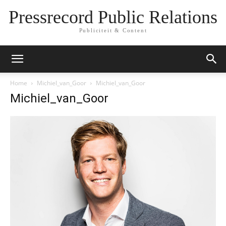
Pressrecord Public Relations
Publiciteit & Content
Home
Michiel_van_Goor
Michiel_van_Goor
Michiel_van_Goor