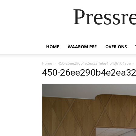
Pressr
HOME
WAAROM PR?
OVER ONS
Home
450-26ee290b4e2ea32ffe6e4fb436104a5e
450-26ee290b4e2ea32