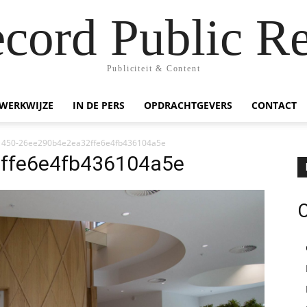
ecord Public Re
Publiciteit & Content
WERKWIJZE
IN DE PERS
OPDRACHTGEVERS
CONTACT
450-26ee290b4e2ea32ffe6e4fb436104a5e
ffe6e4fb436104a5e