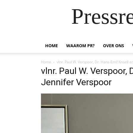
Pressr
HOME
WAAROM PR?
OVER ONS
Home
vlnr. Paul W. Verspoor, Dr. Hans-Emil Knoell e
vlnr. Paul W. Verspoor, 
Jennifer Verspoor