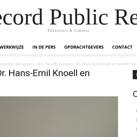
ecord Public Re
Publiciteit & Content
WERKWIJZE
IN DE PERS
OPDRACHTGEVERS
CONTACT
n Jennifer Verspoor
vlnr. Paul W. Verspoor, Dr. Hans-Emil Knoell en Jennifer Ve
Dr. Hans-Emil Knoell en