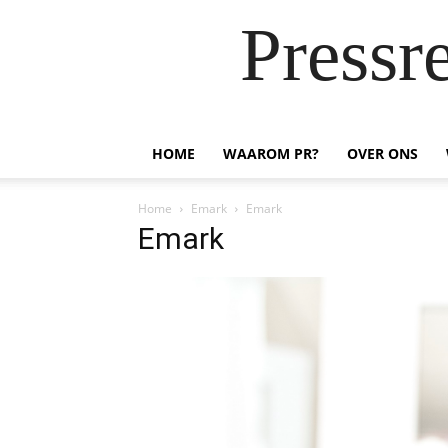
Pressr
HOME
WAAROM PR?
OVER ONS
Home
Emark
Emark
Emark