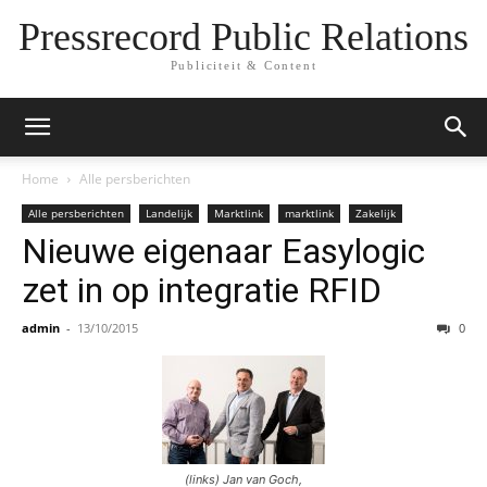
Pressrecord Public Relations
Publiciteit & Content
Home
Alle persberichten
Alle persberichten
Landelijk
Marktlink
marktlink
Zakelijk
Nieuwe eigenaar Easylogic
zet in op integratie RFID
admin
-
13/10/2015
0
(links) Jan van Goch,