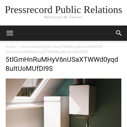
Pressrecord Public Relations
Publiciteit & Content
Home
5tlGmHnRuMHyV6nUSaXTWWd0yqd8ultUoMUfDI9S
5tlGmHnRuMHyV6nUSaXTWWd0yqd8ultUoMUfDI9S
5tlGmHnRuMHyV6nUSaXTWWd0yqd
8ultUoMUfDI9S