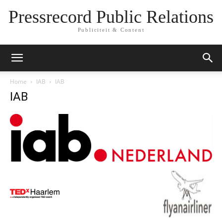
Pressrecord Public Relations
Publiciteit & Content
Home
IAB
IAB
IAB