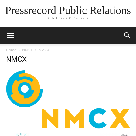
Pressrecord Public Relations
Publiciteit & Content
Home
NMCX
NMCX
NMCX