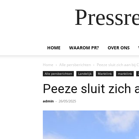
Pressr
HOME
WAAROM PR?
OVER ONS
Home
Alle persberichten
Peeze sluit zich aan bij
Alle persberichten
Landelijk
Marktlink
marktlink
Peeze sluit zich
admin
-
26/05/2025