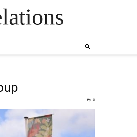
lations
roup
0