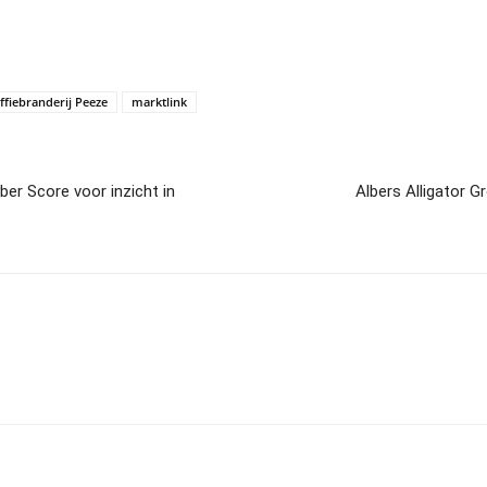
ffiebranderij Peeze
marktlink
er Score voor inzicht in
Albers Alligator 