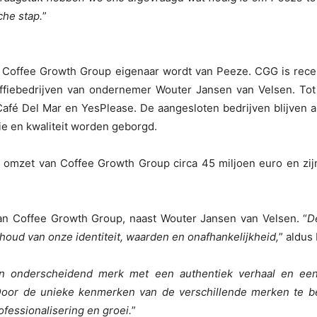
che stap.
”
j Coffee Growth Group eigenaar wordt van Peeze. CGG is rece
ffiebedrijven van ondernemer Wouter Jansen van Velsen. T
 Café Del Mar en YesPlease. De aangesloten bedrijven blijve
rie en kwaliteit worden geborgd.
 omzet van Coffee Growth Group circa 45 miljoen euro en z
 van Coffee Growth Group, naast Wouter Jansen van Velsen. “
D
oud van onze identiteit, waarden en onafhankelijkheid,
” aldus 
n onderscheidend merk met een authentiek verhaal en een k
e. Door de unieke kenmerken van de verschillende merken te
fessionalisering en groei.
”