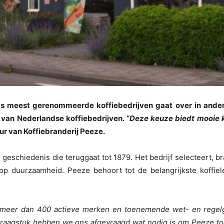
nds meest gerenommeerde koffiebedrijven gaat over in ande
 van Nederlandse koffiebedrijven. “
Deze keuze biedt mooie k
ur van Koffiebranderij Peeze.
geschiedenis die teruggaat tot 1879. Het bedrijf selecteert, br
op duurzaamheid. Peeze behoort tot de belangrijkste koffie
t meer dan 400 actieve merken en toenemende wet- en regel
vraagstuk hebben we ons afgevraagd wat nodig is om Peeze to