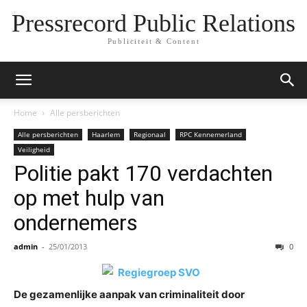
Pressrecord Public Relations
Publiciteit & Content
Home
Alle persberichten
Alle persberichten
Haarlem
Regionaal
RPC Kennemerland
Veiligheid
Politie pakt 170 verdachten
op met hulp van
ondernemers
admin
-
25/01/2013
0
De gezamenlijke aanpak van criminaliteit door