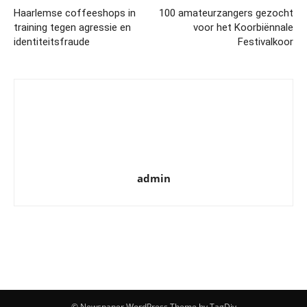
Haarlemse coffeeshops in
100 amateurzangers gezocht
training tegen agressie en
voor het Koorbiënnale
identiteitsfraude
Festivalkoor
admin
© Newspaper WordPress Theme by TagDiv