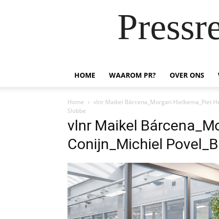
Pressr
HOME
WAAROM PR?
OVER ONS
Home
vlnr Maikel Bárcena_Morgan Hielkema_Piet He
Slobbe
vlnr Maikel Bárcena_M
Conijn_Michiel Povel_