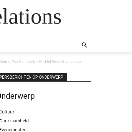
lations
lkema_Piet Hein Conijn_Michiel Povel_Bastiaan van
PERSBERICHTEN OP ONDERWERP
Onderwerp
Cultuur
Duurzaamheid
Evenementen