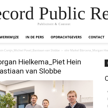
ecord Public Re
Publiciteit & Content
WERKWIJZE
IN DE PERS
OPDRACHTGEVERS
CONTACT
in Conijn_Michiel Povel_Bastiaan van Slobbe
vlnr Maikel Bárcena_Morgan Hie
organ Hielkema_Piet Hein
Bastiaan van Slobbe