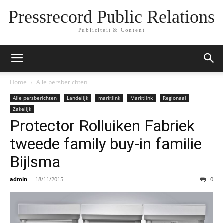
Pressrecord Public Relations
Publiciteit & Content
Home
Alle persberichten
Alle persberichten
Landelijk
marktlink
Marktlink
Regionaal
Zakelijk
Protector Rolluiken Fabriek
tweede family buy-in familie
Bijlsma
admin
-
18/11/2015
0