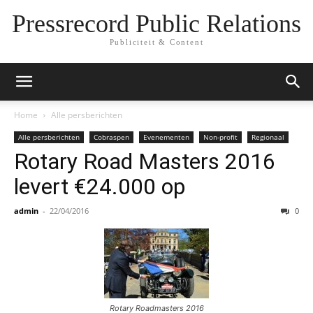
Pressrecord Public Relations
Publiciteit & Content
Home
Alle persberichten
Alle persberichten
Cobraspen
Evenementen
Non-profit
Regionaal
Rotary Road Masters 2016
levert €24.000 op
admin
-
22/04/2016
0
Rotary Roadmasters 2016