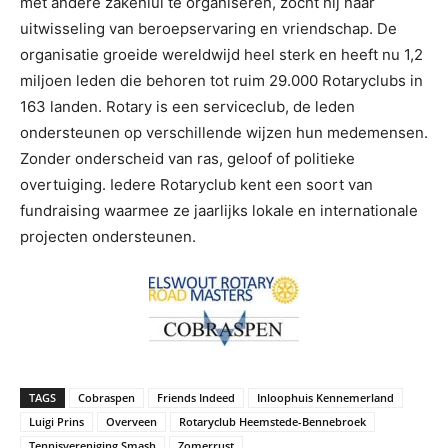
met andere zakenlui te organiseren, zocht hij naar
uitwisseling van beroepservaring en vriendschap. De
organisatie groeide wereldwijd heel sterk en heeft nu 1,2
miljoen leden die behoren tot ruim 29.000 Rotaryclubs in
163 landen. Rotary is een serviceclub, de leden
ondersteunen op verschillende wijzen hun medemensen.
Zonder onderscheid van ras, geloof of politieke
overtuiging. Iedere Rotaryclub kent een soort van
fundraising waarmee ze jaarlijks lokale en internationale
projecten ondersteunen.
TAGS
Cobraspen
Friends Indeed
Inloophuis Kennemerland
Luigi Prins
Overveen
Rotaryclub Heemstede-Bennebroek
Tennisvereniging Smash
Zomerrust