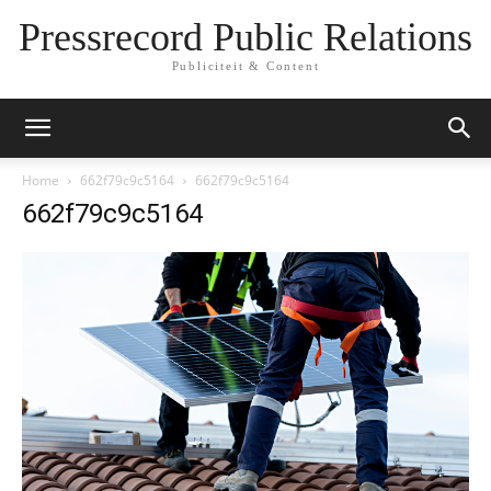
Pressrecord Public Relations
Publiciteit & Content
Home
662f79c9c5164
662f79c9c5164
662f79c9c5164