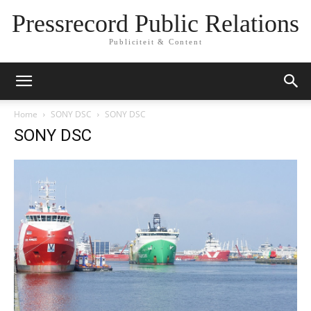
Pressrecord Public Relations
Publiciteit & Content
Home
SONY DSC
SONY DSC
SONY DSC