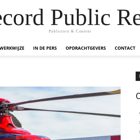
ecord Public Re
Publiciteit & Content
WERKWIJZE
IN DE PERS
OPDRACHTGEVERS
CONTACT