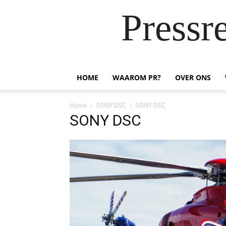
Pressr
HOME
WAAROM PR?
OVER ONS
Home
SONY DSC
SONY DSC
SONY DSC