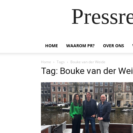
Pressr
HOME
WAAROM PR?
OVER ONS
Home
Tags
Bouke van der Weide
Tag: Bouke van der We