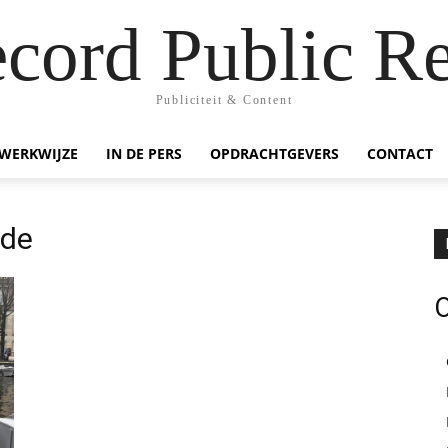
ecord Public Re
Publiciteit & Content
WERKWIJZE
IN DE PERS
OPDRACHTGEVERS
CONTACT
ide