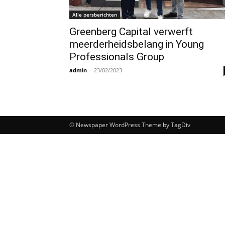
Alle persberichten
Greenberg Capital verwerft
meerderheidsbelang in Young
Professionals Group
admin
-
23/02/2023
© Newspaper WordPress Theme by TagDiv