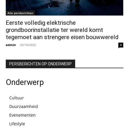
Alle persberichten
Eerste volledig elektrische
grondboorinstallatie ter wereld komt
tegemoet aan strengere eisen bouwwereld
admin
-
25/10/2022
0
PERSBERICHTEN OP ONDERWERP
Onderwerp
Cultuur
Duurzaamheid
Evenementen
Lifestyle