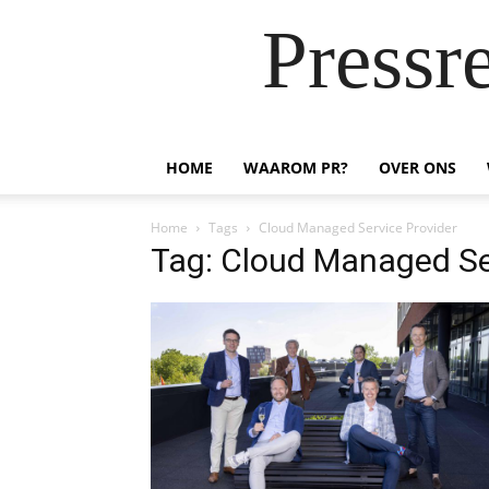
Pressr
HOME
WAAROM PR?
OVER ONS
Home
Tags
Cloud Managed Service Provider
Tag: Cloud Managed Se