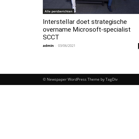
Alle persberichten
Interstellar doet strategische
overname Microsoft-specialist
SCCT
admin
-
03/06/2021
© Newspaper WordPress Theme by TagDiv