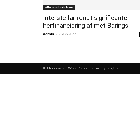
Alle persberichten
Interstellar rondt significante
herfinanciering af met Barings
admin
-
25/08/2022
© Newspaper WordPress Theme by TagDiv