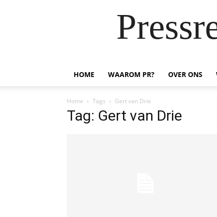
Pressr
HOME
WAAROM PR?
OVER ONS
Home
Tags
Gert van Drie
Tag: Gert van Drie