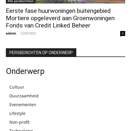
Alle persberichten
Eerste fase huurwoningen buitengebied
Mortiere opgeleverd aan Groenwoningen
Fonds van Credit Linked Beheer
admin
-
12/07/2021
0
PERSBERICHTEN OP ONDERWERP
Onderwerp
Cultuur
Duurzaamheid
Evenementen
Lifestyle
Non-profit
Technologie