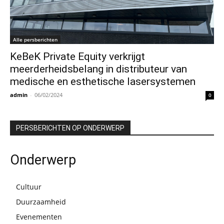
Alle persberichten
KeBeK Private Equity verkrijgt
meerderheidsbelang in distributeur van
medische en esthetische lasersystemen
admin
-
06/02/2024
0
PERSBERICHTEN OP ONDERWERP
Onderwerp
Cultuur
Duurzaamheid
Evenementen