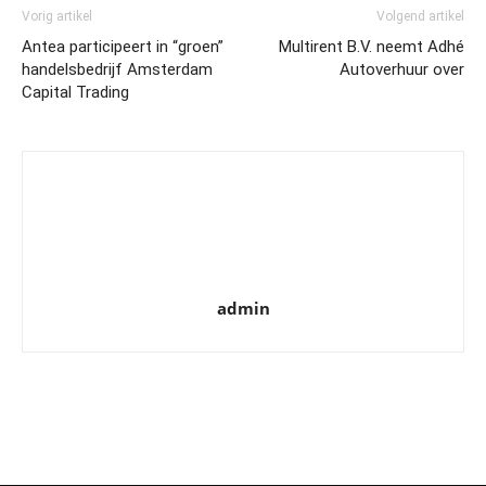
Vorig artikel
Volgend artikel
Antea participeert in “groen”
Multirent B.V. neemt Adhé
handelsbedrijf Amsterdam
Autoverhuur over
Capital Trading
admin