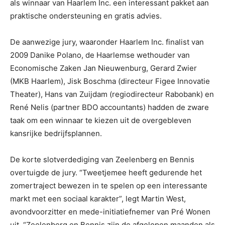
als winnaar van Haarlem Inc. een interessant pakket aan
praktische ondersteuning en gratis advies.
De aanwezige jury, waaronder Haarlem Inc. finalist van
2009 Danike Polano, de Haarlemse wethouder van
Economische Zaken Jan Nieuwenburg, Gerard Zwier
(MKB Haarlem), Jisk Boschma (directeur Figee Innovatie
Theater), Hans van Zuijdam (regiodirecteur Rabobank) en
René Nelis (partner BDO accountants) hadden de zware
taak om een winnaar te kiezen uit de overgebleven
kansrijke bedrijfsplannen.
De korte slotverdediging van Zeelenberg en Bennis
overtuigde de jury. “Tweetjemee heeft gedurende het
zomertraject bewezen in te spelen op een interessante
markt met een sociaal karakter”, legt Martin West,
avondvoorzitter en mede-initiatiefnemer van Pré Wonen
uit. “Zeelenberg en Bennis zijn de afgelopen maanden als