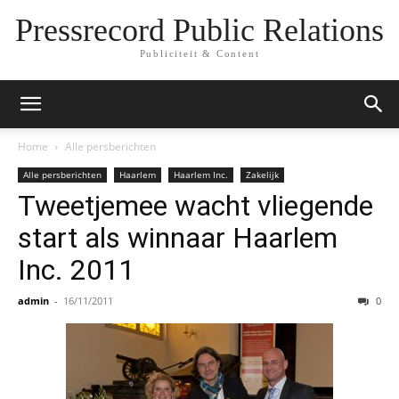
Pressrecord Public Relations
Publiciteit & Content
Home
Alle persberichten
Alle persberichten
Haarlem
Haarlem Inc.
Zakelijk
Tweetjemee wacht vliegende
start als winnaar Haarlem
Inc. 2011
admin
-
16/11/2011
0