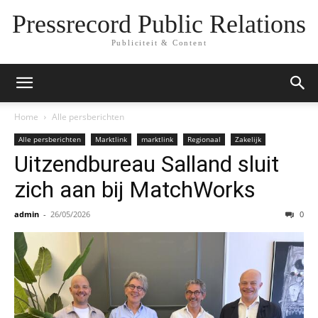
Pressrecord Public Relations
Publiciteit & Content
Home
Alle persberichten
Alle persberichten
Marktlink
marktlink
Regionaal
Zakelijk
Uitzendbureau Salland sluit
zich aan bij MatchWorks
admin
-
26/05/2026
0