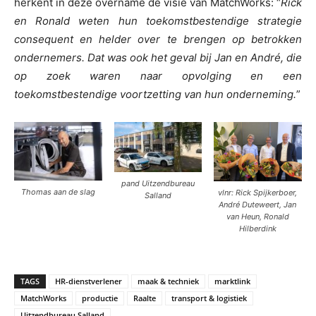
herkent in deze overname de visie van MatchWorks: “
Rick
en Ronald weten hun toekomstbestendige strategie
consequent en helder over te brengen op betrokken
ondernemers. Dat was ook het geval bij Jan en André, die
op zoek waren naar opvolging en een
toekomstbestendige voortzetting van hun onderneming.
”
pand Uitzendbureau
Thomas aan de slag
vlnr: Rick Spijkerboer,
Salland
André Duteweert, Jan
van Heun, Ronald
Hilberdink
TAGS
HR-dienstverlener
maak & techniek
marktlink
MatchWorks
productie
Raalte
transport & logistiek
Uitzendbureau Salland