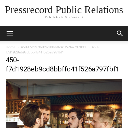
Pressrecord Public Relations
Publiciteit & Content
Home
450-f7d1928eb9cd8bbffc41f526a797fbf1
450-
f7d1928eb9cd8bbffc41f526a797fbf1
450-
f7d1928eb9cd8bbffc41f526a797fbf1