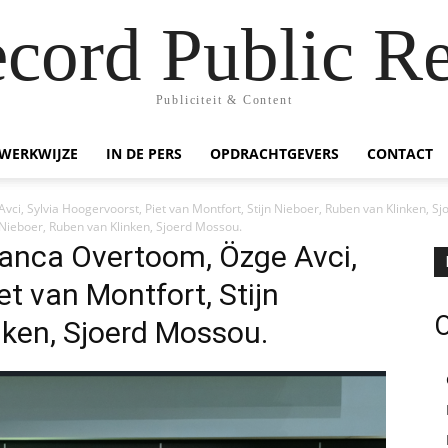
ecord Public Re
Publiciteit & Content
WERKWIJZE
IN DE PERS
OPDRACHTGEVERS
CONTACT
vci, Sylvia Hoogervoorst, Piet van Montfort, Stijn Nieboer, Ruben van Klinken, S
n Nieboer, Ruben van Klinken, Sjoerd Mossou.
Franca Overtoom, Özge Avci,
et van Montfort, Stijn
nken, Sjoerd Mossou.