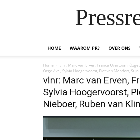
Pressr
HOME
WAAROM PR?
OVER ONS
Home
vlnr: Marc van Erven, Franca Overtoom, Özge A
Özge Avci, Sylvia Hoogervoorst, Piet van Montfort, Stij
vlnr: Marc van Erven, 
Sylvia Hoogervoorst, Pi
Nieboer, Ruben van Kli