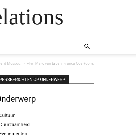
lations
joerd Mossou.
vlnr: Marc van Erven, Franca Overtoom,
PERSBERICHTEN OP ONDERWERP
Onderwerp
Cultuur
Duurzaamheid
Evenementen